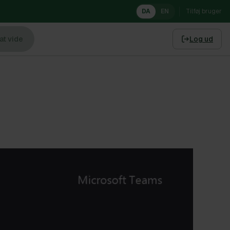
DA
EN
Tilføj bruger
at vide
Log ud