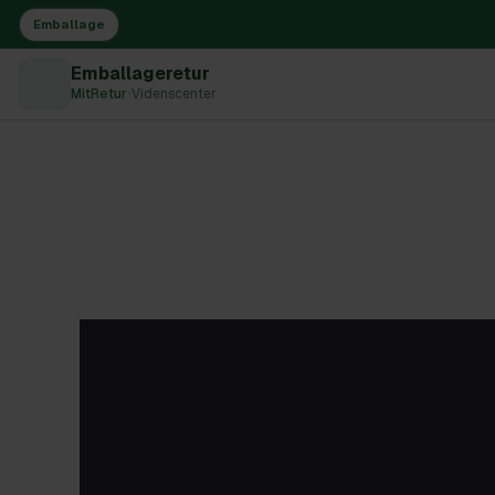
Emballage
Emballageretur
MitRetur
•
Videnscenter