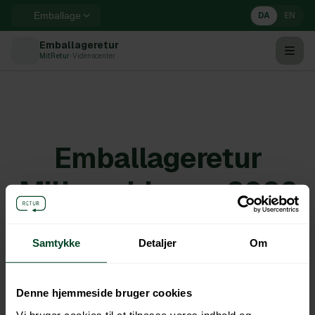
DA
EN
Emballage
Emballageretur
MitRetur
•
Videnscenter
Emballageretur
Miljøemblemer 2026
Samtykke
Detaljer
Om
DK
Denne hjemmeside bruger cookies
Vi bruger cookies til at tilpasse vores indhold og