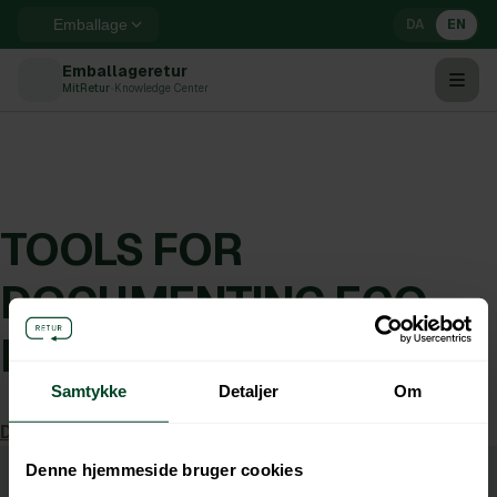
DA
EN
Emballage
Emballageretur
MitRetur
•
Knowledge Center
TOOLS FOR
DOCUMENTING ECO-
MODULATED FEES
Samtykke
Detaljer
Om
Danish version can be found here
SHORTCUTS
Denne hjemmeside bruger cookies