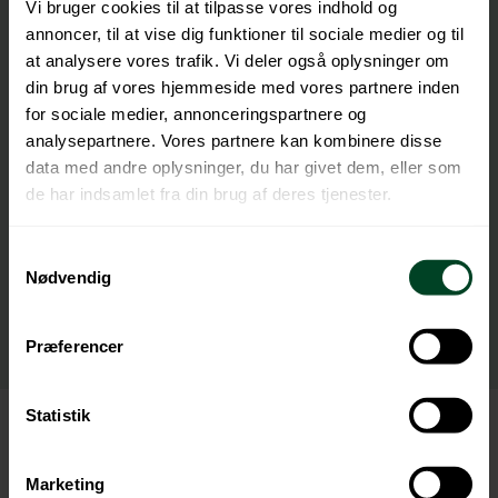
Vi bruger cookies til at tilpasse vores indhold og
annoncer, til at vise dig funktioner til sociale medier og til
at analysere vores trafik. Vi deler også oplysninger om
Download templates:
din brug af vores hjemmeside med vores partnere inden
Template: Declaration of conformity
for sociale medier, annonceringspartnere og
Template: Technical documentation
analysepartnere. Vores partnere kan kombinere disse
Template: Documentation of individual components
data med andre oplysninger, du har givet dem, eller som
without test requirements
de har indsamlet fra din brug af deres tjenester.
Template: Documentation of individual components
with test requirements
Samtykkevalg
Template: Documentation of NIR sortability
Nødvendig
Download guide:
Data for eco-modulation
Two-pager: What you need to know as a foreign
Præferencer
supplier
Statistik
Marketing