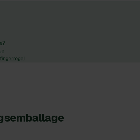
e?
ge
fingerregel
ngsemballage