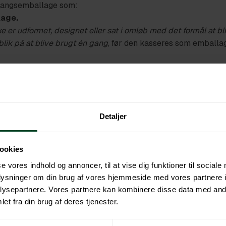
ngangsemballage som:
lage.
ke er udformet, designet eller sat i omløb
med det formål at bl
lik på at blive brugt én gang
, før den kasseres som emballag
en engangsemballage?
Detaljer
ller præsentation af en vare.
il affald
ookies
er forbrugeren
se vores indhold og annoncer, til at vise dig funktioner til sociale
gscyklus
oplysninger om din brug af vores hjemmeside med vores partnere i
ysepartnere. Vores partnere kan kombinere disse data med andr
å engangsemballage
et fra din brug af deres tjenester.