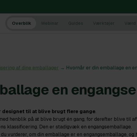
Overblik
Webinar
Guides
Værktøjer
Værd 
isering af dine emballager
→ Hvornår er din emballage en 
mballage en engangs
r designet til at blive brugt flere gange
.
ed henblik på at blive brugt én gang, for derefter blive til a
ns klassificering. Den er stadigvæk en engangsemballage.
n du vurderer, om din emballage er en engangsemballage, og h