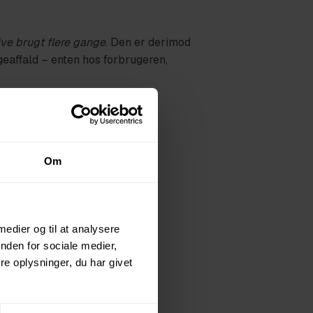
ive brugt flere gange
. Den er derimod
eaffald – enten hos forbrugeren,
Om
 medier og til at analysere
nden for sociale medier,
e oplysninger, du har givet