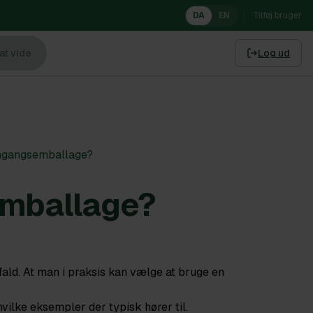
DA
EN
Tilføj bruger
at vide
Log ud
engangsemballage?
emballage?
ffald. At man i praksis kan vælge at bruge en
vilke eksempler der typisk hører til.