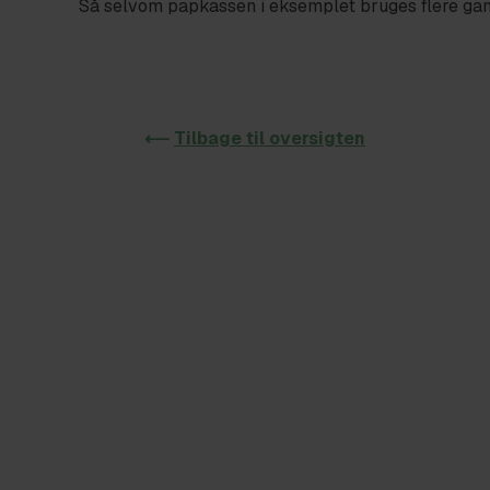
Så selvom papkassen i eksemplet bruges flere gan
⟵
Tilbage til oversigten