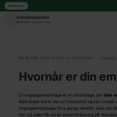
Emballage
Emballageretur
MitRetur
•
Videnscenter
Du er her:
Værd at vide om emballager →
Kategor
Hvornår er din e
En engangsemballage er en emballage, der
ikke e
Med andre ord er den er fremstillet og sat i omløb m
engangsemballage flere gange, ændrer ikke ved de
Her på siden får du en enkel forklaring på, hvorda