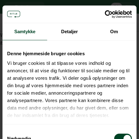
DA
EN
Emballage
Emballageretur
MitRetur
•
Videnscenter
Samtykke
Detaljer
Om
Welcome to WordPress. This is your first post. Edit or delete
it, then start writing!
Denne hjemmeside bruger cookies
Vi bruger cookies til at tilpasse vores indhold og
Læs vores persondatapolitik her
annoncer, til at vise dig funktioner til sociale medier og til
at analysere vores trafik. Vi deler også oplysninger om
din brug af vores hjemmeside med vores partnere inden
for sociale medier, annonceringspartnere og
analysepartnere. Vores partnere kan kombinere disse
data med andre oplysninger, du har givet dem, eller som
de har indsamlet fra din brug af deres tjenester.
Samtykkevalg
Nødvendig